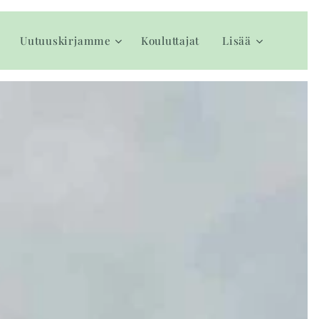
Uutuuskirjamme
Kouluttajat
Lisää